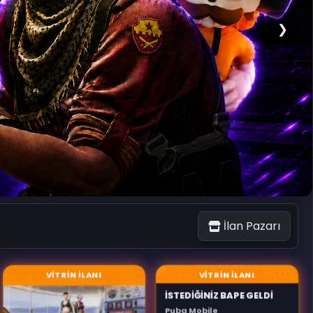
❯
İlan Pazarı
60.000,00 TL
VİTRİN İLANI
VİTRİN İLANI
İSTEDİĞİNİZ BAPE GELDİ
Pubg Mobile