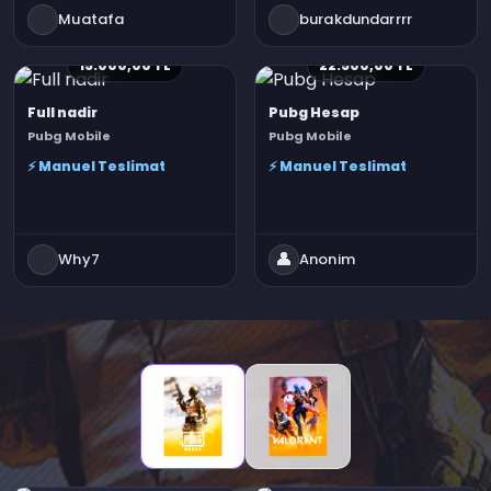
Muatafa
burakdundarrrr
15.000,00 TL
22.500,00 TL
Full nadir
Pubg Hesap
Pubg Mobile
Pubg Mobile
⚡ Manuel Teslimat
⚡ Manuel Teslimat
👤
Why7
Anonim