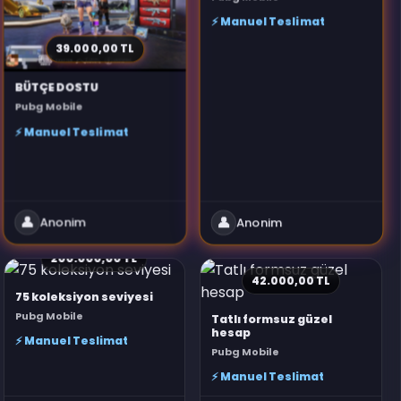
⚡ Manuel Teslimat
39.000,00 TL
BÜTÇE DOSTU
Pubg Mobile
⚡ Manuel Teslimat
👤
👤
Anonim
Anonim
200.000,00 TL
42.000,00 TL
75 koleksiyon seviyesi
Pubg Mobile
Tatlı formsuz güzel
hesap
⚡ Manuel Teslimat
Pubg Mobile
⚡ Manuel Teslimat