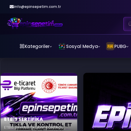
info@epinsepetim.com.tr
Kategoriler
Sosyal Medya
PUBG
ETBİS SERTİFİKA
ETBİS SAYFASI TIKLAYIP KONTROL