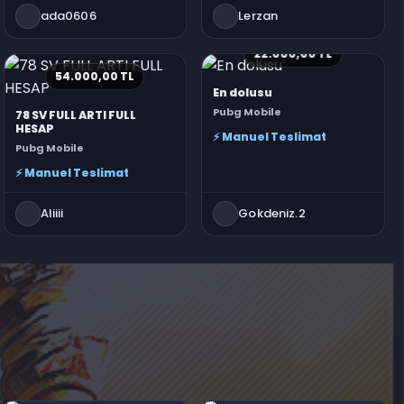
ada0606
Lerzan
22.000,00 TL
54.000,00 TL
En dolusu
Pubg Mobile
78 SV FULL ARTI FULL
HESAP
⚡ Manuel Teslimat
Pubg Mobile
⚡ Manuel Teslimat
Aliiii
Gokdeniz.2