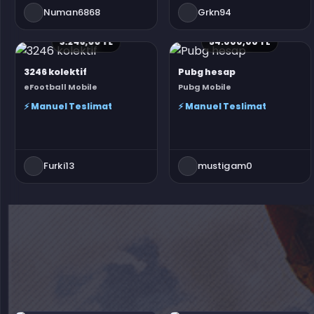
Numan6868
Grkn94
3.246,00 TL
54.000,00 TL
3246 kolektif
Pubg hesap
eFootball Mobile
Pubg Mobile
⚡ Manuel Teslimat
⚡ Manuel Teslimat
Furki13
mustigam0