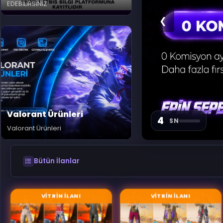
EDEBİLİRSİNİZ
❮
Valorant Ürünleri
1
SN
Valorant Ürünleri
Bütün İlanlar
VİTRİN İLANI
VİTRİN İLANI