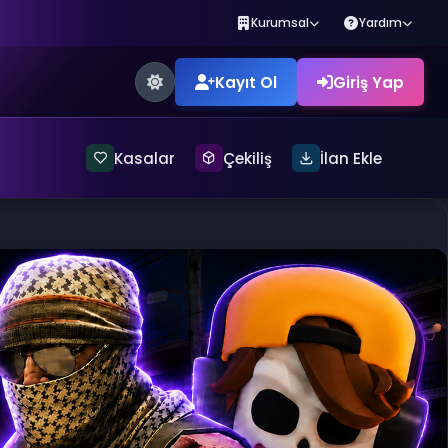
Kurumsal
Yardım
Kayıt Ol
Giriş Yap
Kasalar
Çekiliş
İlan Ekle