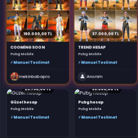
160.000,00 TL
37.000,00 TL
COOMİNG SOON
TREND HESAP
Pubg Mobile
Pubg Mobile
⚡ Manuel Teslimat
⚡ Manuel Teslimat
👤
mekinbabapro
Anonim
23.750,00 TL
99.000,00 TL
Güzel hesap
Pubg hesap
Pubg Mobile
Pubg Mobile
⚡ Manuel Teslimat
⚡ Manuel Teslimat