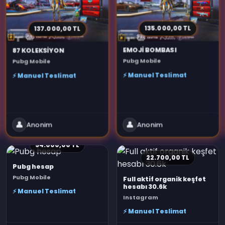
135.000,00 TL
137.000,00 TL
EMOJİ BOMBASI
87 KOLEKSİYON
Pubg Mobile
Pubg Mobile
⚡ Manuel Teslimat
⚡ Manuel Teslimat
👤
👤
Anonim
Anonim
54.000,00 TL
22.700,00 TL
Pubg hesap
Pubg Mobile
Full aktif organik keşfet
hesabı 30.6k
⚡ Manuel Teslimat
Instagram
⚡ Manuel Teslimat